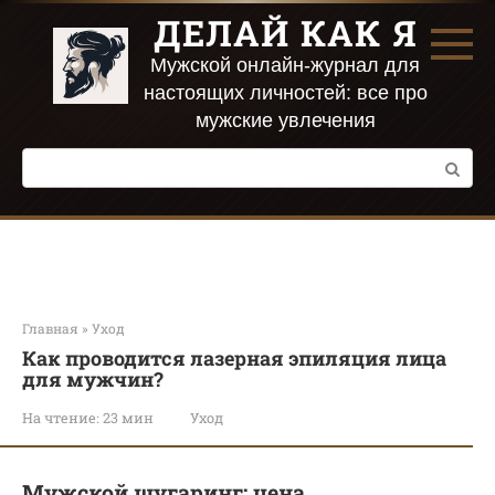
Перейти
ДЕЛАЙ КАК Я
к
контенту
Мужской онлайн-журнал для
настоящих личностей: все про
мужские увлечения
Поиск:
Главная
»
Уход
Как проводится лазерная эпиляция лица
для мужчин?
На чтение:
23 мин
Уход
Мужской шугаринг: цена