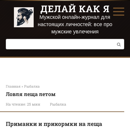
Перейти
ДЕЛАЙ КАК Я
к
контенту
Мужской онлайн-журнал для
настоящих личностей: все про
мужские увлечения
Поиск:
Главная
»
Рыбалка
Ловля леща летом
На чтение:
25 мин
Рыбалка
Приманки и прикормки на леща