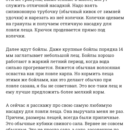
служить отличной насадкой. Надо взять
силиконовую трубочку (обычный кивок от зимней
удочки) и нарезать из неё колечки. Колечки одеваем
на гранулы и получаем отличную насадку для
ловли леща. Крючок продевается прямо под
колечки.
Далее идут бойлы. Даже крупные бойлы порядка 14
мм заглатывает небольшой лещ. Бойлы хорошо
работают в жаркий летний период, когда вода
сильно прогревается. Вяжется обычная волосяная
оснастка как при ловле карпа. Но кормить леща
этими же бойлами, как это делают обычно при
ловле сазана, я бы не советовал. Это все-таки лещ и
ему лучше предложить более мелкий корм.
А сейчас я расскажу про свою самую любимую
насадку для ловли леща. Она выручала меня не раз.
Причем, размеры лещей, всегда были приличные.
Это обычные кубики свиного сала. Вернее не совсем
обычные. Это не просто сало, а сало, засоленное по