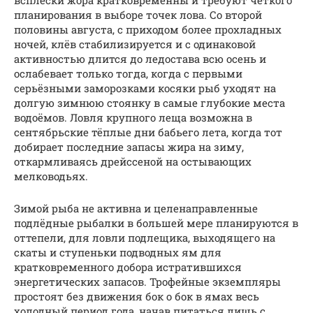
всплески жора кратковременны и требуют чёткого
планирования в выборе точек лова. Со второй
половины августа, с приходом более прохладных
ночей, клёв стабилизируется и с одинаковой
активностью длится до ледостава всю осень и
ослабевает только тогда, когда с первыми
серьёзными заморозками косяки рыб уходят на
долгую зимнюю стоянку в самые глубокие места
водоёмов. Ловля крупного леща возможна в
сентябрьские тёплые дни бабьего лета, когда тот
добирает последние запасы жира на зиму,
откармливаясь дрейссеной на остывающих
мелководьях.
Зимой рыба не активна и целенаправленные
подлёдные рыбалки в большей мере планируются в
оттепели, для ловли подлещика, выходящего на
скаты и ступеньки подводных ям для
кратковременного добора истратившихся
энергетических запасов. Трофейные экземпляры
простоят без движения бок о бок в ямах весь
холодный период года, начав питаться лишь с