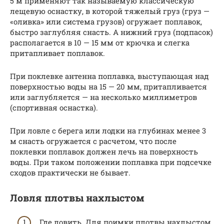
5 м применяют так называемую классическую
лещевую оснастку, в которой тяжелый груз (груз —
«оливка» или система грузов) огружает поплавок,
быстро заглубляя снасть. А нижний груз (подпасок)
располагается в 10 — 15 мм от крючка и слегка
притапливает поплавок.
При поклевке антенна поплавка, выступающая над
поверхностью воды на 15 — 20 мм, притапливается
или заглубляется — на несколько миллиметров
(спортивная оснастка).
При ловле с берега или лодки на глубинах менее 3
м снасть огружается с расчетом, что после
поклевки поплавок должен лечь на поверхность
воды. При таком положении поплавка при подсечке
сходов практически не бывает.
Ловля плотвы нахлыстом
Где ловить. Для поимки плотвы нахлыстом