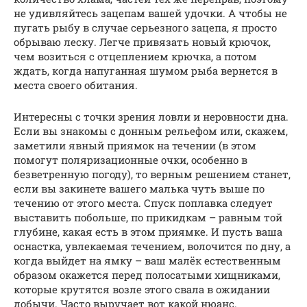
не удивляйтесь зацепам вашей удочки. А чтобы не
пугать рыбу в случае серьезного зацепа, я просто
обрываю леску. Легче привязать новый крючок,
чем возиться с отцеплением крючка, а потом
ждать, когда напуганная шумом рыба вернется в
места своего обитания.
Интересны с точки зрения ловли и неровности дна.
Если вы знакомы с донным рельефом или, скажем,
заметили явный приямок на течении (в этом
помогут поляризационные очки, особенно в
безветренную погоду), то верным решением станет,
если вы закинете вашего малька чуть выше по
течению от этого места. Спуск поплавка следует
выставить побольше, по прикидкам – равным той
глубине, какая есть в этом приямке. И пусть ваша
оснастка, увлекаемая течением, волочится по дну, а
когда выйдет на ямку – ваш малёк естественным
образом окажется перед полосатыми хищниками,
которые крутятся возле этого свала в ожидании
добычи. Часто выручает вот какой нюанс.