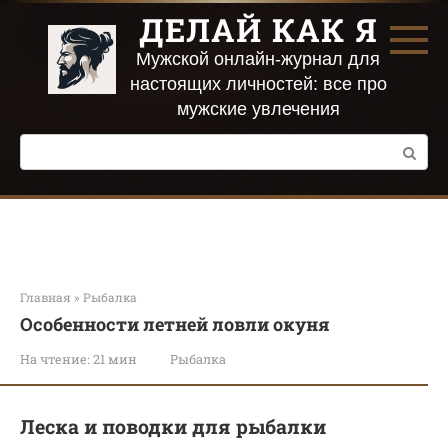
Перейти
ДЕЛАЙ КАК Я
к
контенту
Мужской онлайн-журнал для
настоящих личностей: все про
мужские увлечения
Поиск:
Главная
»
Рыбалка
Особенности летней ловли окуня
На чтение:
21 мин
Рыбалка
Леска и поводки для рыбалки