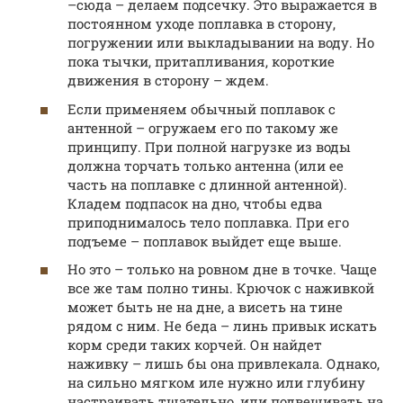
–сюда – делаем подсечку. Это выражается в
постоянном уходе поплавка в сторону,
погружении или выкладывании на воду. Но
пока тычки, притапливания, короткие
движения в сторону – ждем.
Если применяем обычный поплавок с
антенной – огружаем его по такому же
принципу. При полной нагрузке из воды
должна торчать только антенна (или ее
часть на поплавке с длинной антенной).
Кладем подпасок на дно, чтобы едва
приподнималось тело поплавка. При его
подъеме – поплавок выйдет еще выше.
Но это – только на ровном дне в точке. Чаще
все же там полно тины. Крючок с наживкой
может быть не на дне, а висеть на тине
рядом с ним. Не беда – линь привык искать
корм среди таких корчей. Он найдет
наживку – лишь бы она привлекала. Однако,
на сильно мягком иле нужно или глубину
настраивать тщательно, или подвешивать на