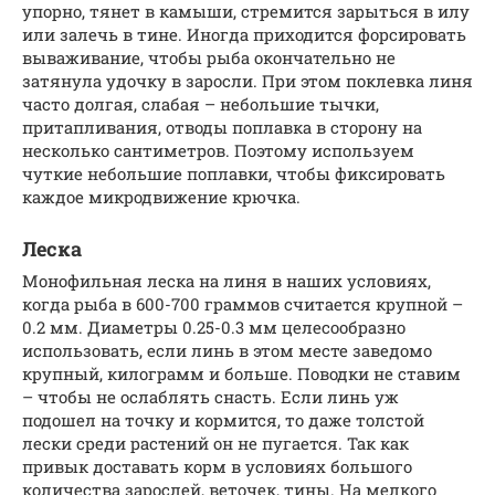
упорно, тянет в камыши, стремится зарыться в илу
или залечь в тине. Иногда приходится форсировать
вываживание, чтобы рыба окончательно не
затянула удочку в заросли. При этом поклевка линя
часто долгая, слабая – небольшие тычки,
притапливания, отводы поплавка в сторону на
несколько сантиметров. Поэтому используем
чуткие небольшие поплавки, чтобы фиксировать
каждое микродвижение крючка.
Леска
Монофильная леска на линя в наших условиях,
когда рыба в 600-700 граммов считается крупной –
0.2 мм. Диаметры 0.25-0.3 мм целесообразно
использовать, если линь в этом месте заведомо
крупный, килограмм и больше. Поводки не ставим
– чтобы не ослаблять снасть. Если линь уж
подошел на точку и кормится, то даже толстой
лески среди растений он не пугается. Так как
привык доставать корм в условиях большого
количества зарослей, веточек, тины. На мелкого