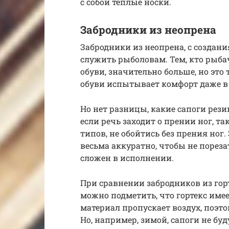
с собой теплые носки.
Забродники из неопрена
Забродники из неопрена, с создан
служить рыболовам. Тем, кто рыба
обуви, значительно больше, но это 
обуви испытывает комфорт даже в 
Но нет разницы, какие сапоги рез
если речь заходит о прении ног, т
типов, не обойтись без прения ног
весьма аккуратно, чтобы не порезат
сложен в исполнении.
При сравнении забродников из гор
можно подметить, что гортекс име
материал пропускает воздух, поэто
Но, например, зимой, сапоги не буд