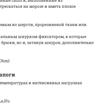
ловные сапоги, выполненные из
трескаться на морозе и иметь плохое
мым из шерсти, прорезиненой ткани или
иальным шнурком-фиксатором, в которые
 брюки, но и, затянув шнурок, дополнительно
ROhmI
апоги
температурах и интенсивных нагрузках
LeJFo