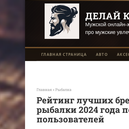
Перейти
к
ДЕЛАЙ К
контенту
Мужской онлайн-ж
про мужские увле
ГЛАВНАЯ СТРАНИЦА
АВТО
АКСЕ
Главная
»
Рыбалка
Рейтинг лучших бре
рыбалки 2024 года 
пользователей