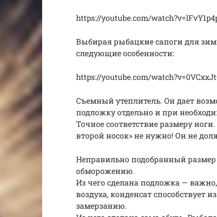
https://youtube.com/watch?v=lFvY1p
Выбирая рыбацкие сапоги для зимы
следующие особенности:
https://youtube.com/watch?v=0VCxxJ
Съемный утеплитель. Он дает воз
подложку отдельно и при необходи
Точное соответствие размеру ноги.
второй носок» не нужно! Он не дол
Неправильно подобранный размер 
обморожению.
Из чего сделана подложка — важн
воздуха, конденсат способствует 
замерзанию.