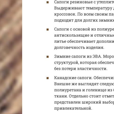
Сапоги резиновые с утеплит
Выдерживают температуру до
кроссовок. По всем своим п
подходит для долгих зимних
Сапоги с основой из полиур
антискользящие и отличные
литье обеспечивает дополн
долговечность изделия.
Зимние сапоги из ЭВА. Мор
структурой, которая обесп
без потери эластичности.
Канадские сапоги. Обеспечи
Внешне же выглядят следую
полиуретана и голенище из
ткани. Отдельно стоит отмет
представлен широкий выбор
привлекательной.