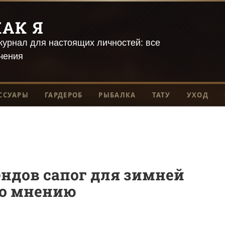
АК Я
урнал для настоящих личностей: все
чения
ССУАРЫ
ГАРДЕРОБ
РЫБАЛКА
ТАТУ
УХОД
ндов сапог для зимней
по мнению