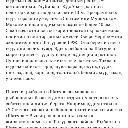
водоёма песчано–илистое, донный рельеф –
котлованный. Глубина от 3 до 7 метров, но в
некоторых местах достигает и 10 м. Прозрачность
воды гораздо хуже, чем в Святом или Муромском.
Максимальная видимость воды не более 40 см.
Сама вода отличается коричневатой окраской из-за
наличия в ней торфяных смесей. Озеро Чёрное – это
охладитель для Шатурской ГРЭС. Она берёт из него
воду для своих нужд. Здесь рыбалка на Шатуре в
марте принесёт удачу в виде подлещей и ротанов.
Лучше использовать животные наживки. Также в
водоёме обитает ёрш, щука, карась, окунь, судак,
плотва, лещ, карп, язь, толстолоб, белый амур, сазан,
уклейка, сом.
Платная рыбалка в Шатуре возможна на
рыболовных базах и домах отдыха, у которых есть
собственная линия берега. Например, дом отдыха
«У Святого озера» и рыболовно-охотничье хозяйство
«Шатура – Рысь» расположены в самых
живописных местах Шатурского района. Рыбалка в
Шатуре с проживанием, отдыхом возможна и на