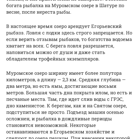
богата рыбалка на Муромском озере в Шатуре по
весне, после нереста рыбы.
В настоящее время озеро арендует Егорьевский
рыбхоз. Ловля с лодки здесь строго запрещается. Но
если верить отзывам рыбаков, то богатства водоема
хватает на всех. С берега ловля разрешается,
наловиться можно от души и даже стать
обладателем трофейных экземпляров.
Муромское озеро ширину имеет более полутора
километров, а длину — 2,3 км. Средняя глубина —
два метра, но есть ямы, достигающие восьми
метров. Большая часть дна покрыта илом, но есть и
песчаные места. Там, где идет слив воды с ГРЭС,
дно каменистое. К берегам, как и на Святом озере,
подступиться не просто. Подъезд машин осенью
осложнен, и рыбалка в дождливые периоды
становится невозможной. Некоторые
останавливаются в Егорьевском хозяйстве и
следуют до озера пешком. При внесении некоторой