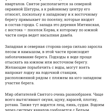
кварталов. Святое располагается за северной
окраиной Шатуры, а к районному центру его
относят, поскольку к западному и к восточному
берегу примыкает по поселку, которые входят
в состав города. С запада это деревня Митинская,
с востока — поселок Керва, к которому по южной
части озера ведет насыпная дамба.
Западная и северная сторона озера сильно заросла
лесом и камышом, в этой части происходит
заболачивание берега. Подходы к воде проще
отыскать на южном или восточном берегу.
Желающие порыбачить с воды, могут взять
напрокат лодку на лодочной станции,
расположенной рядом с пляжем на юго-западном
участке берега.
Мир обитателей Святого очень разнообразен. Чаще
всего вытягивают окуня, щуку, карасей, плотву,
ротана. Также тут водятся лещ, линь, судак. Водоем
через систему каналов сообщается с Белым,