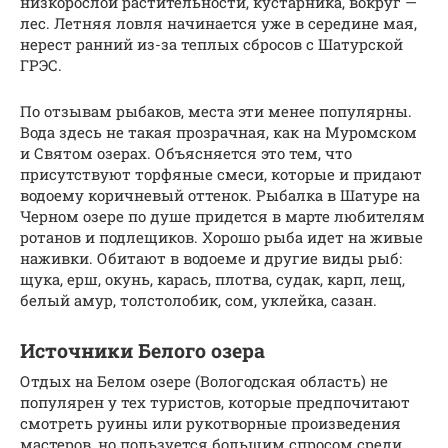
низкорослой растительности, кустарника, вокруг —
лес. Летняя ловля начинается уже в середине мая,
нерест ранний из-за теплых сбросов с Шатурской
ГРЭС.
По отзывам рыбаков, места эти менее популярны.
Вода здесь не такая прозрачная, как на Муромском
и Святом озерах. Объясняется это тем, что
присутствуют торфяные смеси, которые и придают
водоему коричневый оттенок. Рыбалка в Шатуре на
Черном озере по душе придется в марте любителям
ротанов и подлещиков. Хорошо рыба идет на живые
наживки. Обитают в водоеме и другие виды рыб:
щука, ерш, окунь, карась, плотва, судак, карп, лещ,
белый амур, толстолобик, сом, уклейка, сазан.
Источники Белого озера
Отдых на Белом озере (Вологодская область) не
популярен у тех туристов, которые предпочитают
смотреть руины или рукотворные произведения
мастеров, но пользуется большим спросом среди