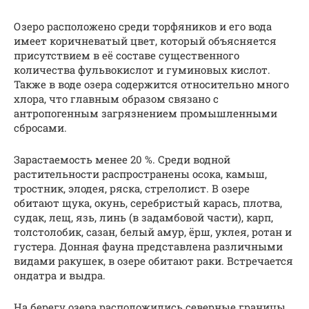
Озеро расположено среди торфяников и его вода
имеет коричневатый цвет, который объясняется
присутствием в её составе существенного
количества фульвокислот и гуминовых кислот.
Также в воде озера содержится относительно много
хлора, что главным образом связано с
антропогенным загрязнением промышленными
сбросами.
Зарастаемость менее 20 %. Среди водной
растительности распространены осока, камыш,
тростник, элодея, ряска, стрелолист. В озере
обитают щука, окунь, серебристый карась, плотва,
судак, лещ, язь, линь (в задамбовой части), карп,
толстолобик, сазан, белый амур, ёрш, уклея, ротан и
густера. Донная фауна представлена различными
видами ракушек, в озере обитают раки. Встречается
ондатра и выдра.
На берегу озера расположились северные границы