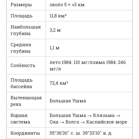
Размеры
около 5 × ≈3 км
Площадь
11,8 км²
Наибольшая
3,2 м
глубина
Средняя
1,1 м
глубина
лето 1984: 110 мг/лзима 1984: 246
Солёность
мг/л
Площадь
72,4 км²
бассейна
Вытекающая
Большая Ушма
река
Водная
Большая Ушма → Клязьма →
система
Ока → Волга → Каспийское море
Координаты
55°36′30″ с. ш. 39°33′10″ в. д.