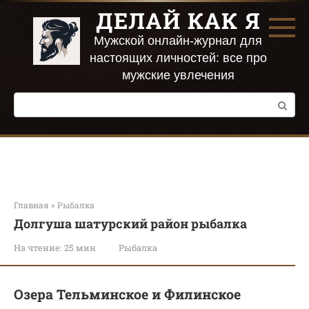
Перейти
ДЕЛАЙ КАК Я
к
контенту
Мужской онлайн-журнал для
настоящих личностей: все про
мужские увлечения
Поиск:
Главная
»
Рыбалка
Долгуша шатурский район рыбалка
На чтение:
25 мин
Рыбалка
Озера Тельминское и Филинское