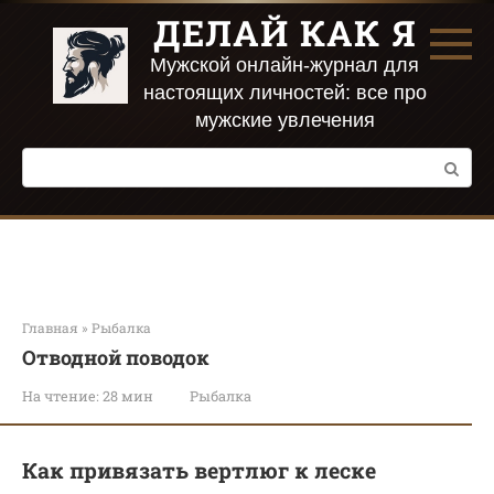
Перейти
ДЕЛАЙ КАК Я
к
контенту
Мужской онлайн-журнал для
настоящих личностей: все про
мужские увлечения
Поиск:
Главная
»
Рыбалка
Отводной поводок
На чтение:
28 мин
Рыбалка
Как привязать вертлюг к леске