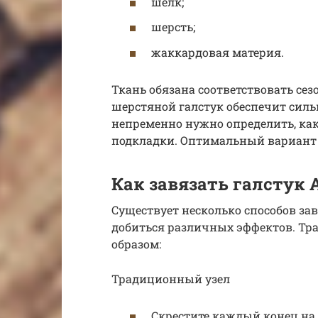
шелк;
шерсть;
жаккардовая материя.
Ткань обязана соответствовать се
шерстяной галстук обеспечит силь
непременно нужно определить, ка
подкладки. Оптимальный вариант 
Как завязать галстук 
Существует несколько способов за
добиться различных эффектов. Тр
образом:
Традиционный узел
Скрестите каждый конец на