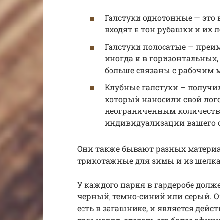
Галстуки однотонные — это 
входят в тон рубашки и их л
Галстуки полосатые — преи
иногда и в горизонтальных,
больше связаны с рабочим 
Клубные галстуки – получил
который наносили свой лог
неограниченным количеств
индивидуализации вашего о
Они также бывают разных материало
трикотажные для зимы и из шелка 
У каждого парня в гардеробе долж
черный, темно-синий или серый. Он
есть в загашнике, и является дей
ваш наряд, сделать его более офи