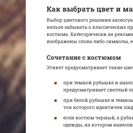
Как выбрать цвет и м
Выбор цветового решения аксессуа
нельзя забывать о классических 
костюма. Категорически не рекоме
изображены слова либо символы, е
Сочетание с костюмом
Этикет предусматривает такие цве
при темной рубашке и анал
предусматривает светлый ли
при белой рубашке и темно
тон которого идентичен пи
если костюм черный, а руба
одежды, на котором нанесен