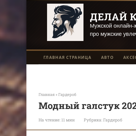
Перейти
к
ДЕЛАЙ К
контенту
Мужской онлайн-ж
про мужские увле
ГЛАВНАЯ СТРАНИЦА
АВТО
АКСЕ
Главная
»
Гардероб
Модный галстук 202
На чтение:
11 мин
Рубрика:
Гардероб