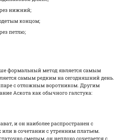
ерез нижний;
родетым концом;
рез петлю;
ыше формальный метод является самым
вляется самым редким на сегодняшний день.
 в паре с отложным воротником. Другим
ание Аскота как обычного галстука:
ават, и он наиболее распространен с
 или в сочетании с утренним платьем.
остаточно смелым, он неплохо сочетается с