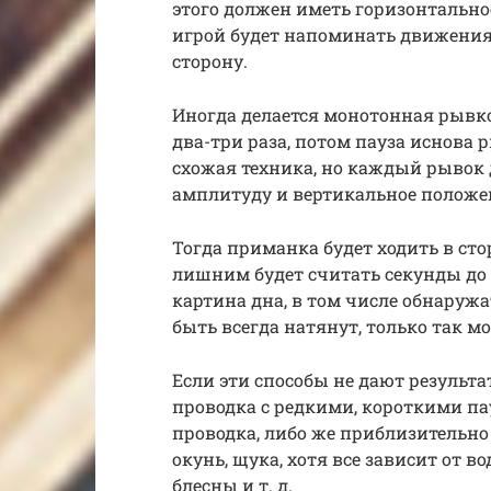
этого должен иметь горизонтально
игрой будет напоминать движения 
сторону.
Иногда делается монотонная рывко
два-три раза, потом пауза иснова 
схожая техника, но каждый рывок
амплитуду и вертикальное положе
Тогда приманка будет ходить в ст
лишним будет считать секунды до 
картина дна, в том числе обнаруж
быть всегда натянут, только так 
Если эти способы не дают результа
проводка с редкими, короткими па
проводка, либо же приблизительно 
окунь, щука, хотя все зависит от в
блесны и т. д.