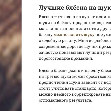
Лучшие блёсна на щу
Блесна — это одна из лучших спи
щуки на блёсны продолжается, нес
магазинов заполонили сотни други
блесну
можно ловить щуку
не хуже
съедобную резину. Многие рыболо
современные дорогие щучьи прима
зачастую показывают лучший резу
дорогостоящие приманки.
Блесна блесне рознь и на одну бле
на третью щука может бросаться к
предпочтения щуки зависят от водо
стоит учитывать стандарты, котор
можно немного корректировать вы
оптимального результата.