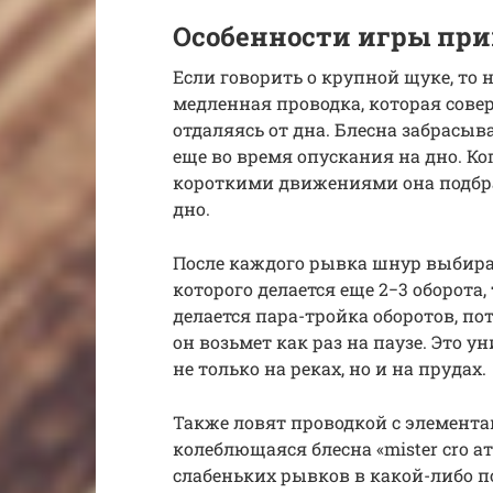
Особенности игры пр
Если говорить о крупной щуке, то н
медленная проводка, которая сове
отдаляясь от дна. Блесна забрасыва
еще во время опускания на дно. Ко
короткими движениями она подбра
дно.
После каждого рывка шнур выбирае
которого делается еще 2−3 оборота,
делается пара-тройка оборотов, по
он возьмет как раз на паузе. Это 
не только на реках, но и на прудах.
Также ловят проводкой с элемента
колеблющаяся блесна «mister cro а
слабеньких рывков в какой-либо 