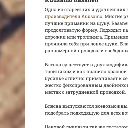
Одна из старейших и удачнейших
производителя Kuusamo
. Многие 
лучшие приманки на щуку. Rasane
продолговатую форму. Подходит ка
дорожки или троллинга. Применяе
проявила себя при ловле щуки. Бла
равномерной проводке и свободном
Блесна существует в двух модифик
тройником и как правило красной 
бусинке отлично приманивает к себ
жестко фиксированным двойником
местах с затрудненной проводкой.
Блесна выпускаются всевозможных 
подобрать подходящую для всех в
Ценовой диапазон так же достаточн