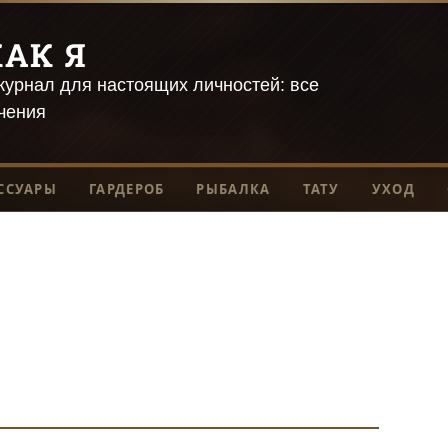
АК Я
урнал для настоящих личностей: все
чения
ССУАРЫ
ГАРДЕРОБ
РЫБАЛКА
ТАТУ
УХОД