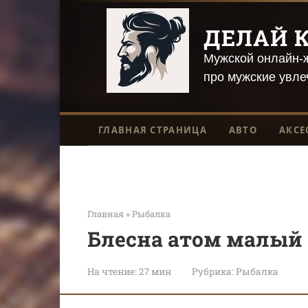
Перейти
к
ДЕЛАЙ К
контенту
Мужской онлайн-ж
про мужские увле
ГЛАВНАЯ СТРАНИЦА
АВТО
АКСЕ
Главная
»
Рыбалка
Блесна атом малый
На чтение:
27 мин
Рубрика:
Рыбалка