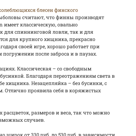
колеблющихся блесен финского
рыболовы считают, что финны производят
n имеет классическую, овально
к для спиннинговой ловли, так и для
тся для крупного хищника, прекрасно
годаря своей игре, хорошо работает при
 погружении после заброса и в паузах.
ациях. Классическая – со свободным
бусинкой. Благодаря переотражениям света в
е хищника. Незацепляйка – без бусинки, с
. Отлично проявила себя в коряжистых
расцветок, размеров и веса, так что можно
озможных случаев.
о широк от 330 руб. до 530 руб. в зависимости