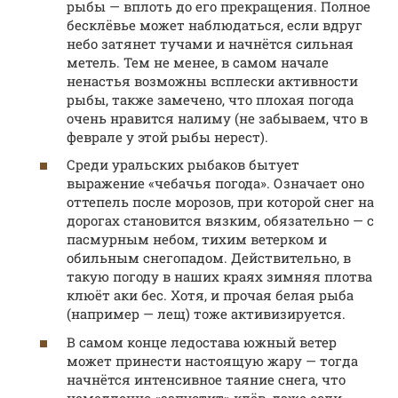
рыбы — вплоть до его прекращения. Полное
бесклёвье может наблюдаться, если вдруг
небо затянет тучами и начнётся сильная
метель. Тем не менее, в самом начале
ненастья возможны всплески активности
рыбы, также замечено, что плохая погода
очень нравится налиму (не забываем, что в
феврале у этой рыбы нерест).
Среди уральских рыбаков бытует
выражение «чебачья погода». Означает оно
оттепель после морозов, при которой снег на
дорогах становится вязким, обязательно — с
пасмурным небом, тихим ветерком и
обильным снегопадом. Действительно, в
такую погоду в наших краях зимняя плотва
клюёт аки бес. Хотя, и прочая белая рыба
(например — лещ) тоже активизируется.
В самом конце ледостава южный ветер
может принести настоящую жару — тогда
начнётся интенсивное таяние снега, что
немедленно «запустит» клёв, даже если