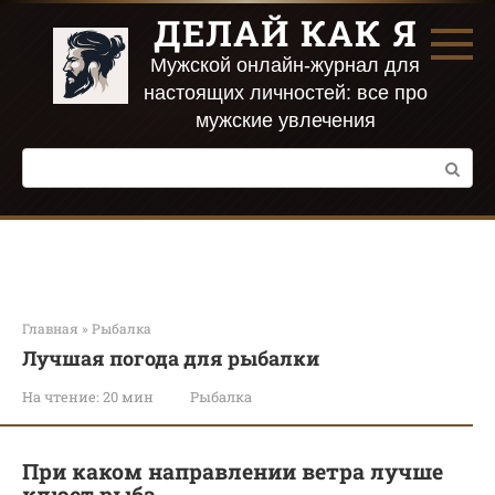
Перейти
ДЕЛАЙ КАК Я
к
контенту
Мужской онлайн-журнал для
настоящих личностей: все про
мужские увлечения
Поиск:
Главная
»
Рыбалка
Лучшая погода для рыбалки
На чтение:
20 мин
Рыбалка
При каком направлении ветра лучше
клюет рыба