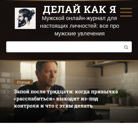
Перейти
ДЕЛАЙ КАК Я
к
контенту
Мужской онлайн-журнал для
настоящих личностей: все про
мужские увлечения
Поиск:
Статьи
Запой после тридцати: когда привычка
«расслабиться» выходит из-под
контроля и что с этим делать