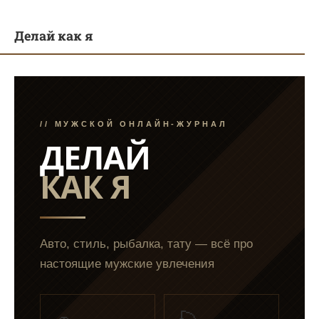
Делай как я
// МУЖСКОЙ ОНЛАЙН-ЖУРНАЛ
ДЕЛАЙ
КАК Я
Авто, стиль, рыбалка, тату — всё про
настоящие мужские увлечения