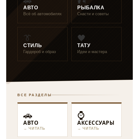
🚗
🎣
АВТО
РЫБАЛКА
Всё об автомобилях
Снасти и советы
👔
🖤
СТИЛЬ
ТАТУ
Гардероб и образ
Идеи и мастера
ВСЕ РАЗДЕЛЫ
🚗
⌚
АВТО
АКСЕССУАРЫ
→ ЧИТАТЬ
→ ЧИТАТЬ