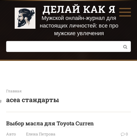
Перейти
ДЕЛАЙ КАК Я
к
контенту
Мужской онлайн-журнал для
настоящих личностей: все про
мужские увлечения
Поиск:
Главная
acea стандарты
Выбор масла для Toyota Curren
Авто
Елена Петрова
0