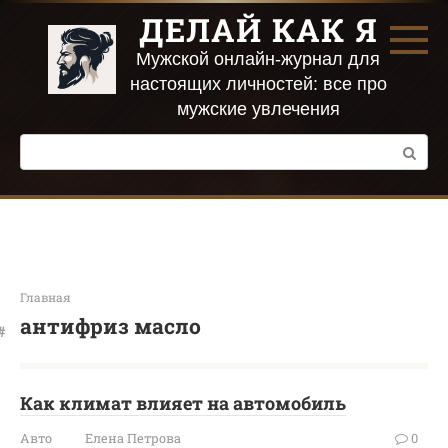
Перейти
ДЕЛАЙ КАК Я
к
контенту
Мужской онлайн-журнал для
настоящих личностей: все про
мужские увлечения
Поиск:
Главная
антифриз масло
Как климат влияет на автомобиль
Авто
Елена Петрова
0