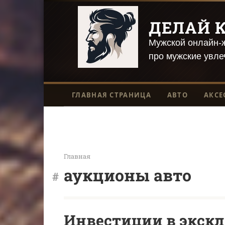
Перейти
к
ДЕЛАЙ К
контенту
Мужской онлайн-ж
про мужские увле
ГЛАВНАЯ СТРАНИЦА
АВТО
АКСЕ
Главная
аукционы авто
Инвестиции в экскл