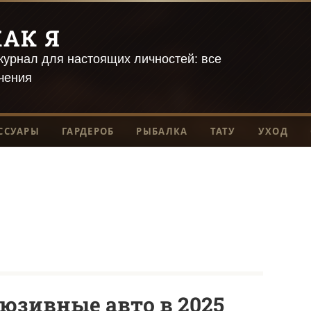
АК Я
урнал для настоящих личностей: все
чения
ССУАРЫ
ГАРДЕРОБ
РЫБАЛКА
ТАТУ
УХОД
юзивные авто в 2025