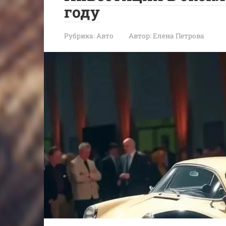
году
Рубрика:
Авто
Автор:
Елена Петрова