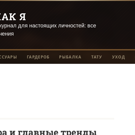
АК Я
урнал для настоящих личностей: все
чения
ССУАРЫ
ГАРДЕРОБ
РЫБАЛКА
ТАТУ
УХОД
а и главные тренды