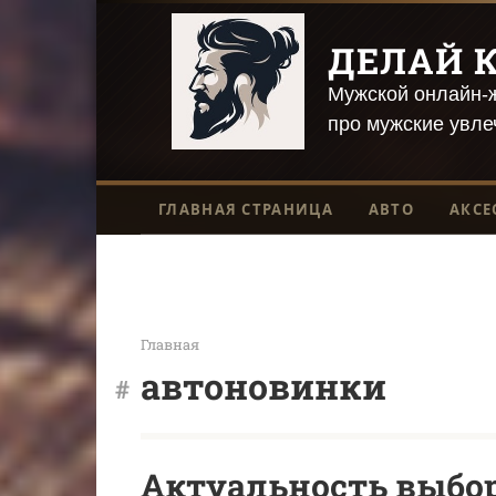
Перейти
к
ДЕЛАЙ К
контенту
Мужской онлайн-ж
про мужские увле
ГЛАВНАЯ СТРАНИЦА
АВТО
АКСЕ
Главная
автоновинки
Актуальность выбор