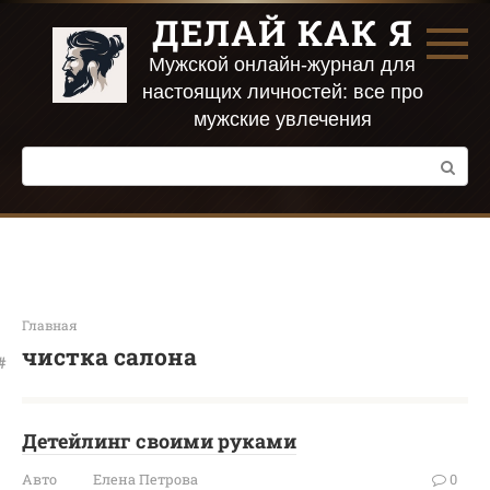
Перейти
ДЕЛАЙ КАК Я
к
контенту
Мужской онлайн-журнал для
настоящих личностей: все про
мужские увлечения
Поиск:
Главная
чистка салона
Детейлинг своими руками
Авто
Елена Петрова
0