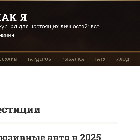
АК Я
урнал для настоящих личностей: все
чения
ССУАРЫ
ГАРДЕРОБ
РЫБАЛКА
ТАТУ
УХОД
естиции
юзивные авто в 2025