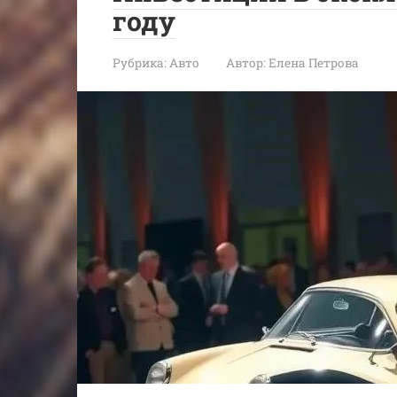
году
Рубрика:
Авто
Автор:
Елена Петрова