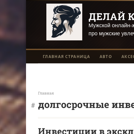
Перейти
к
ДЕЛАЙ К
контенту
Мужской онлайн-ж
про мужские увле
ГЛАВНАЯ СТРАНИЦА
АВТО
АКСЕ
Главная
долгосрочные инв
Инвестиции в экскл