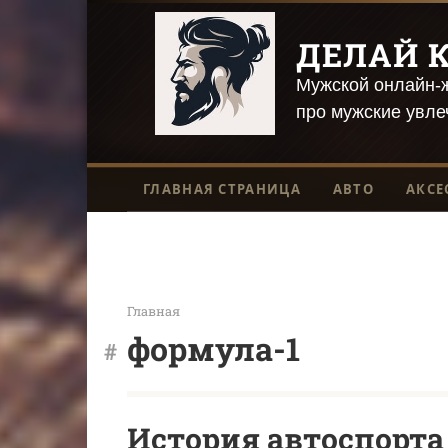
Перейти
к
ДЕЛАЙ К
контенту
Мужской онлайн-ж
про мужские увле
ГЛАВНАЯ СТРАНИЦА
АВТО
АКСЕ
Главная
формула-1
История автоспорта