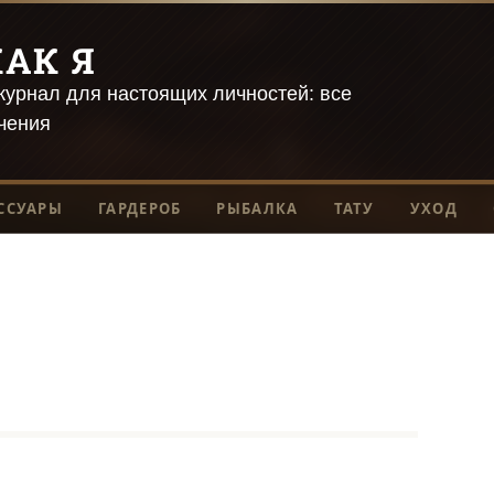
АК Я
урнал для настоящих личностей: все
чения
ССУАРЫ
ГАРДЕРОБ
РЫБАЛКА
ТАТУ
УХОД