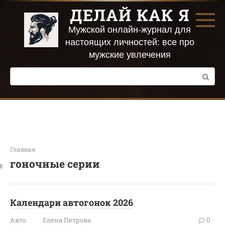
Перейти
ДЕЛАЙ КАК Я
к
контенту
Мужской онлайн-журнал для
настоящих личностей: все про
мужские увлечения
Поиск:
Главная
гоночные серии
Календари автогонок 2026
Авто
Елена Петрова
0