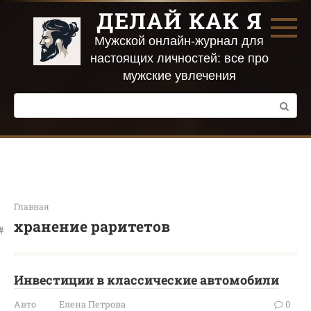
Перейти
ДЕЛАЙ КАК Я
к
контенту
Мужской онлайн-журнал для
настоящих личностей: все про
мужские увлечения
Поиск:
Главная
хранение раритетов
Инвестиции в классические автомобили
Авто
Елена Петрова
0