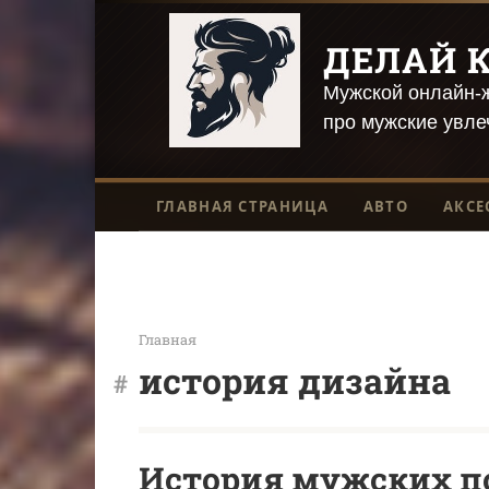
Перейти
к
ДЕЛАЙ К
контенту
Мужской онлайн-ж
про мужские увле
ГЛАВНАЯ СТРАНИЦА
АВТО
АКСЕ
Главная
история дизайна
История мужских п