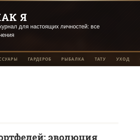
АК Я
урнал для настоящих личностей: все
чения
ССУАРЫ
ГАРДЕРОБ
РЫБАЛКА
ТАТУ
УХОД
ортфелей: эволюция