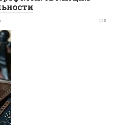
льности
а
0