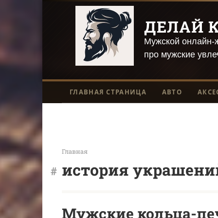
Перейти
к
ДЕЛАЙ К
контенту
Мужской онлайн-ж
про мужские увле
ГЛАВНАЯ СТРАНИЦА
АВТО
АКСЕ
Главная
история украшени
Мужские кольца-печ