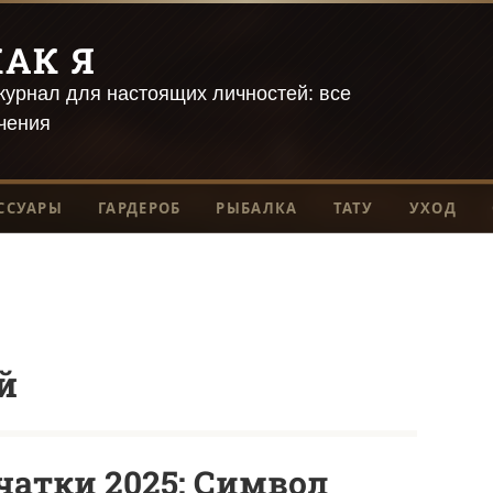
АК Я
урнал для настоящих личностей: все
чения
ССУАРЫ
ГАРДЕРОБ
РЫБАЛКА
ТАТУ
УХОД
й
атки 2025: Символ