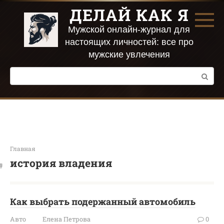
Перейти
ДЕЛАЙ КАК Я
к
контенту
Мужской онлайн-журнал для
настоящих личностей: все про
мужские увлечения
Поиск:
Главная
история владения
Как выбрать подержанный автомобиль
Авто
Елена Петрова
0