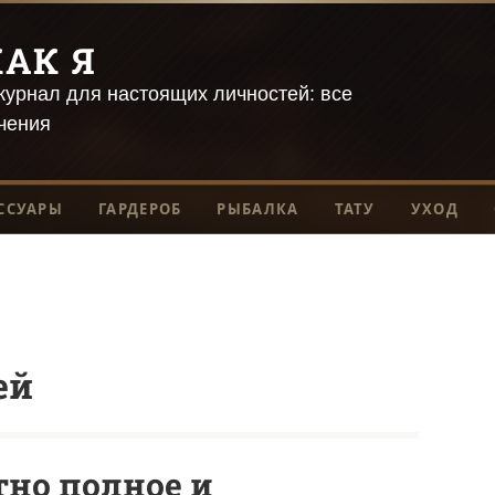
АК Я
урнал для настоящих личностей: все
чения
ССУАРЫ
ГАРДЕРОБ
РЫБАЛКА
ТАТУ
УХОД
ей
тно полное и