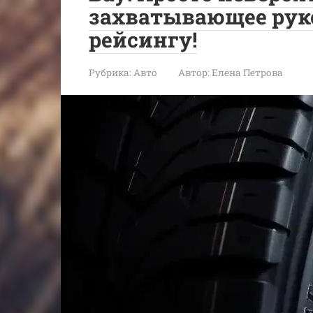
захватывающее руко
рейсингу!
Рубрика:
Авто
Автор:
Елена Петрова