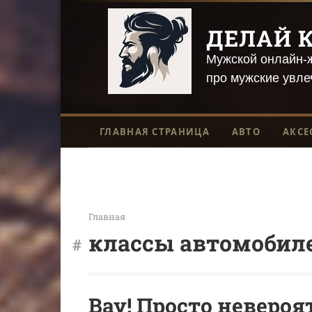
Перейти
к
ДЕЛАЙ К
контенту
Мужской онлайн-ж
про мужские увле
ГЛАВНАЯ СТРАНИЦА
АВТО
АКСЕ
Главная
классы автомобил
Вау! Просто невероя