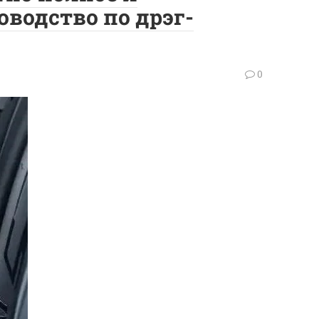
водство по дрэг-
0