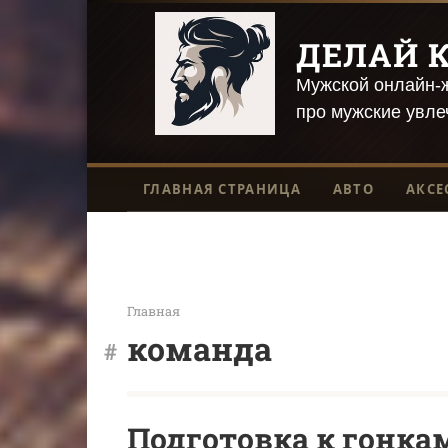
Перейти
к
ДЕЛАЙ К
контенту
Мужской онлайн-ж
про мужские увле
ГЛАВНАЯ СТРАНИЦА
АВТО
АКСЕ
Главная
команда
Подготовка к гонка