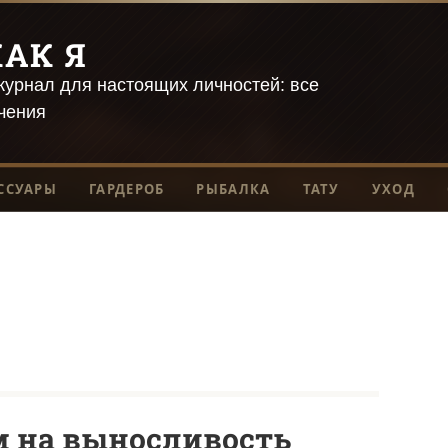
АК Я
урнал для настоящих личностей: все
чения
ССУАРЫ
ГАРДЕРОБ
РЫБАЛКА
ТАТУ
УХОД
м на выносливость