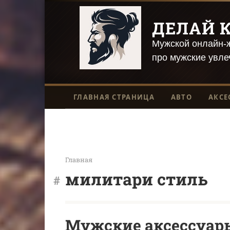
Перейти
к
ДЕЛАЙ К
контенту
Мужской онлайн-ж
про мужские увле
ГЛАВНАЯ СТРАНИЦА
АВТО
АКСЕ
Главная
милитари стиль
Мужские аксессуары