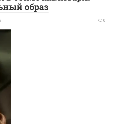
ьный образ
а
0