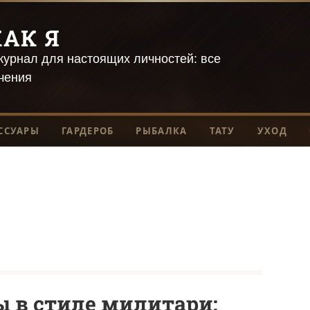
АК Я
урнал для настоящих личностей: все
чения
ССУАРЫ
ГАРДЕРОБ
РЫБАЛКА
ТАТУ
УХОД
 в стиле милитари: