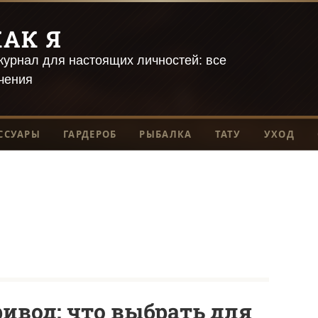
АК Я
урнал для настоящих личностей: все
чения
ССУАРЫ
ГАРДЕРОБ
РЫБАЛКА
ТАТУ
УХОД
вод: что выбрать для