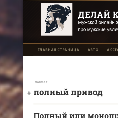
Перейти
к
ДЕЛАЙ К
контенту
Мужской онлайн-ж
про мужские увле
ГЛАВНАЯ СТРАНИЦА
АВТО
АКСЕ
Главная
полный привод
Полный или монопри