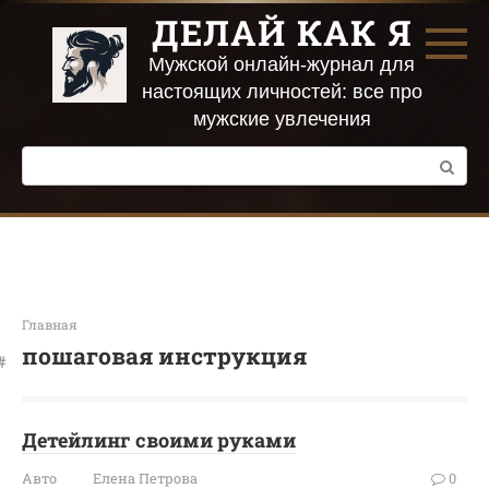
Перейти
ДЕЛАЙ КАК Я
к
контенту
Мужской онлайн-журнал для
настоящих личностей: все про
мужские увлечения
Поиск:
Главная
пошаговая инструкция
Детейлинг своими руками
Авто
Елена Петрова
0