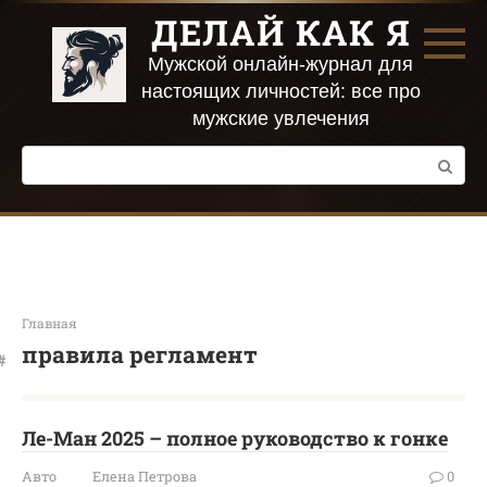
Перейти
ДЕЛАЙ КАК Я
к
контенту
Мужской онлайн-журнал для
настоящих личностей: все про
мужские увлечения
Поиск:
Главная
правила регламент
Ле-Ман 2025 – полное руководство к гонке
Авто
Елена Петрова
0