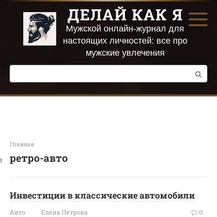
Перейти
ДЕЛАЙ КАК Я
к
контенту
Мужской онлайн-журнал для
настоящих личностей: все про
мужские увлечения
Поиск:
Главная
ретро-авто
Инвестиции в классические автомобили
Авто
Елена Петрова
0