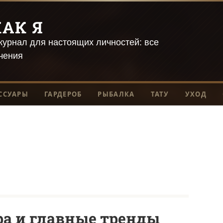
АК Я
урнал для настоящих личностей: все
чения
ССУАРЫ
ГАРДЕРОБ
РЫБАЛКА
ТАТУ
УХОД
а и главные тренды