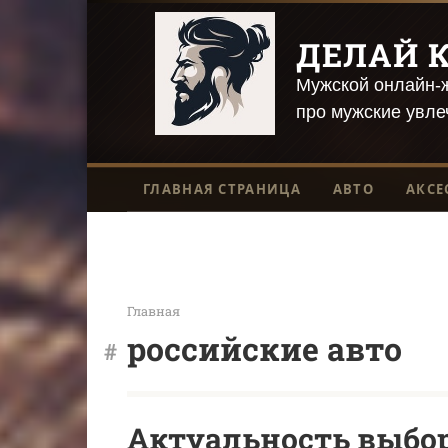
Перейти
к
ДЕЛАЙ К
контенту
Мужской онлайн-ж
про мужские увле
ГЛАВНАЯ СТРАНИЦА
АВТО
АКСЕ
Главная
российские авто
Актуальность выбор