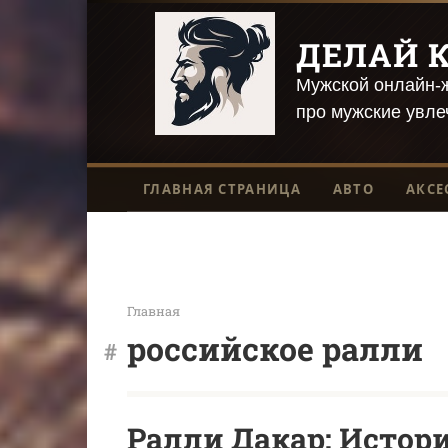
Перейти
к
ДЕЛАЙ К
контенту
Мужской онлайн-ж
про мужские увле
ГЛАВНАЯ СТРАНИЦА
АВТО
АКСЕ
Главная
российское ралли
Ралли Дакар: Истори