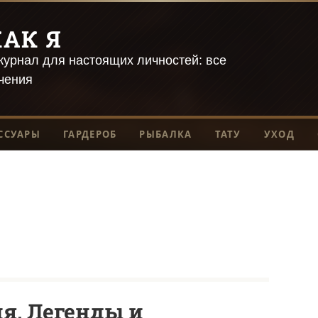
АК Я
урнал для настоящих личностей: все
чения
ССУАРЫ
ГАРДЕРОБ
РЫБАЛКА
ТАТУ
УХОД
я, Легенды и