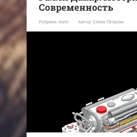
Современность
Рубрика:
Авто
Автор:
Елена Петрова