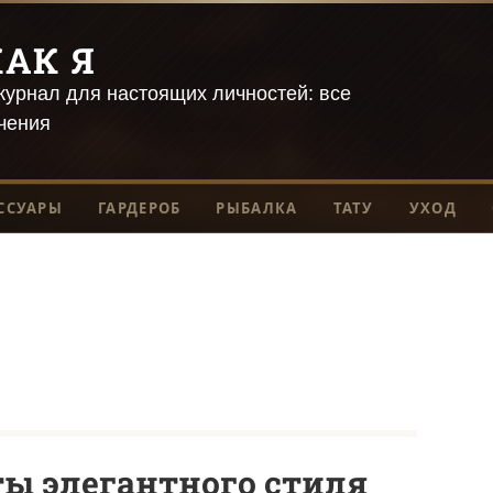
АК Я
урнал для настоящих личностей: все
чения
ССУАРЫ
ГАРДЕРОБ
РЫБАЛКА
ТАТУ
УХОД
ты элегантного стиля