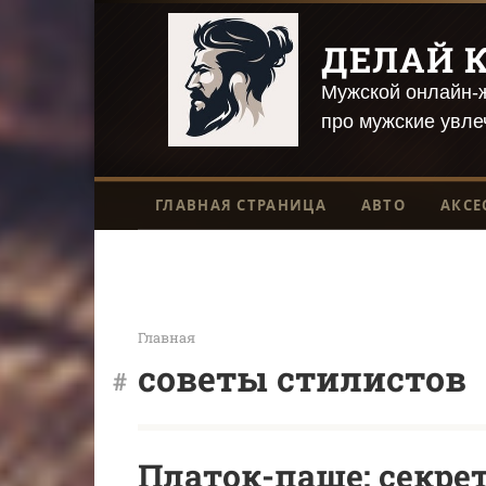
Перейти
к
ДЕЛАЙ К
контенту
Мужской онлайн-ж
про мужские увле
ГЛАВНАЯ СТРАНИЦА
АВТО
АКСЕ
Главная
советы стилистов
Платок-паше: секре