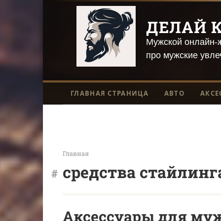
Перейти
к
ДЕЛАЙ К
контенту
Мужской онлайн-ж
про мужские увле
ГЛАВНАЯ СТРАНИЦА
АВТО
АКСЕ
Главная
средства стайлинг
Аксессуары для муж