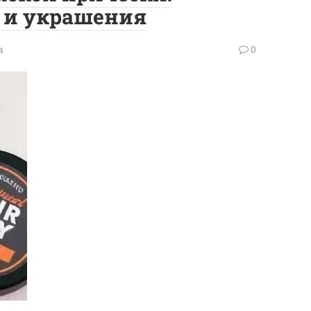
 и украшения
а
0