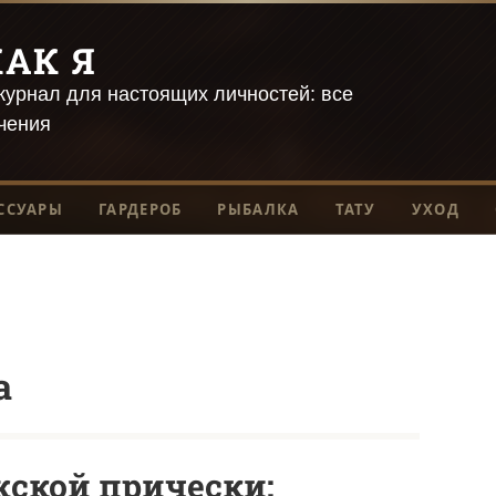
АК Я
урнал для настоящих личностей: все
чения
ССУАРЫ
ГАРДЕРОБ
РЫБАЛКА
ТАТУ
УХОД
а
ской прически: