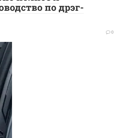
водство по дрэг-
0