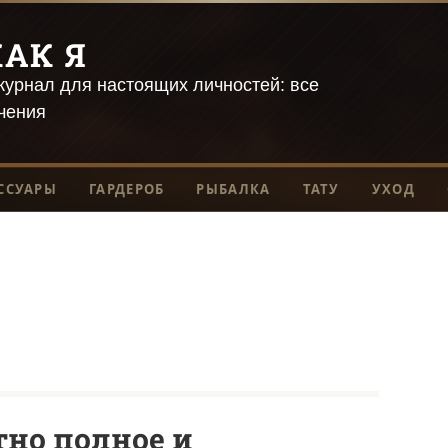
АК Я
урнал для настоящих личностей: все
чения
ССУАРЫ
ГАРДЕРОБ
РЫБАЛКА
ТАТУ
УХОД
тно полное и