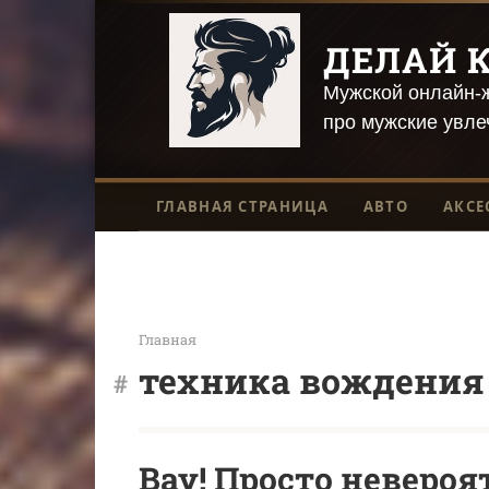
Перейти
к
ДЕЛАЙ К
контенту
Мужской онлайн-ж
про мужские увле
ГЛАВНАЯ СТРАНИЦА
АВТО
АКСЕ
Главная
техника вождения
Вау! Просто невероя