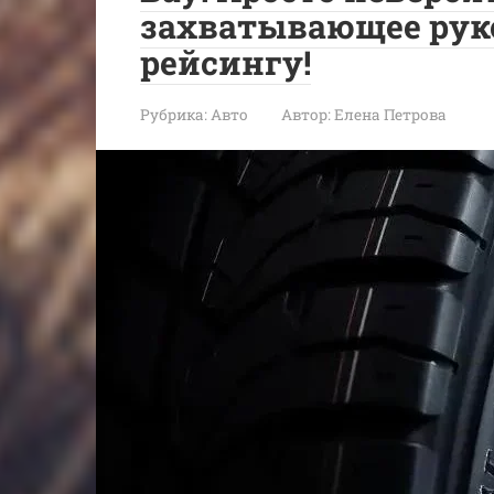
захватывающее руко
рейсингу!
Рубрика:
Авто
Автор:
Елена Петрова