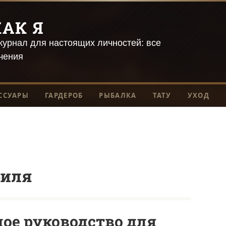
АК Я
урнал для настоящих личностей: все
чения
ССУАРЫ
ГАРДЕРОБ
РЫБАЛКА
ТАТУ
УХОД
биля
ное руководство для