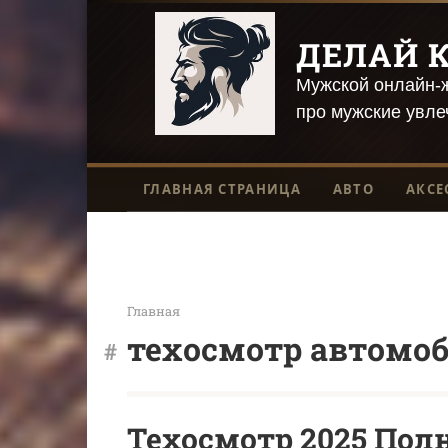
Перейти
к
ДЕЛАЙ К
контенту
Мужской онлайн-ж
про мужские увле
ГЛАВНАЯ СТРАНИЦА
АВТО
АКСЕ
Главная
техосмотр автомо
Техосмотр 2025 Пол