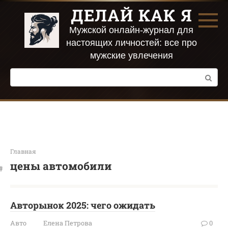
Перейти
ДЕЛАЙ КАК Я
к
контенту
Мужской онлайн-журнал для
настоящих личностей: все про
мужские увлечения
Поиск:
Главная
цены автомобили
Авторынок 2025: чего ожидать
Авто
Елена Петрова
0