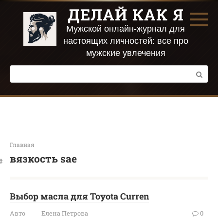
Перейти
ДЕЛАЙ КАК Я
к
контенту
Мужской онлайн-журнал для
настоящих личностей: все про
мужские увлечения
Поиск:
Главная
вязкость sae
Выбор масла для Toyota Curren
Авто
Елена Петрова
0