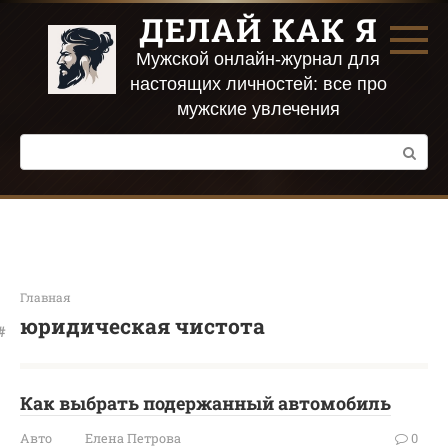
Перейти
ДЕЛАЙ КАК Я
к
контенту
Мужской онлайн-журнал для
настоящих личностей: все про
мужские увлечения
Поиск:
Главная
юридическая чистота
Как выбрать подержанный автомобиль
Авто
Елена Петрова
0