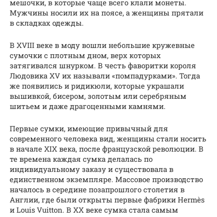
мешочки, в которые чаще всего клали монеты.
Мужчины носили их на поясе, а женщины прятали
в складках одежды.
В ХVIII веке в моду вошли небольшие кружевные
сумочки с плотным дном, верх которых
затягивался шнурком. В честь фаворитки короля
Людовика ХV их называли «помпадурками». Тогда
же появились и ридикюли, которые украшали
вышивкой, бисером, золотым или серебряным
шитьем и даже драгоценными камнями.
Первые сумки, имеющие привычный для
современного человека вид, женщины стали носить
в начале ХIХ века, после французской революции. В
те времена каждая сумка делалась по
индивидуальному заказу и существовала в
единственном экземпляре. Массовое производство
началось в середине позапрошлого столетия в
Англии, где были открыты первые фабрики Hermès
и Louis Vuitton. В ХХ веке сумка стала самым