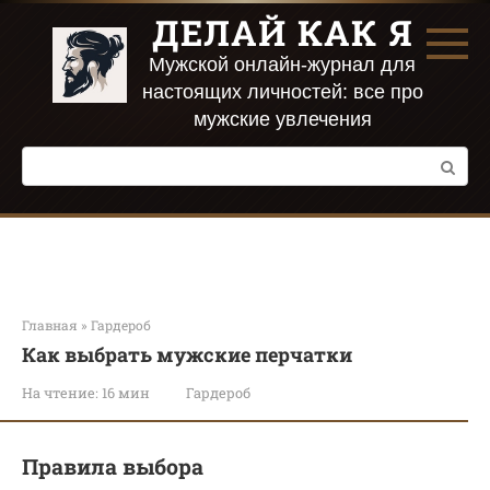
Перейти
ДЕЛАЙ КАК Я
к
контенту
Мужской онлайн-журнал для
настоящих личностей: все про
мужские увлечения
Поиск:
Главная
»
Гардероб
Как выбрать мужские перчатки
На чтение:
16 мин
Гардероб
Правила выбора