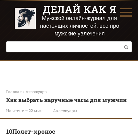
Перейти
ДЕЛАЙ КАК Я
к
контенту
Мужской онлайн-журнал для
настоящих личностей: все про
мужские увлечения
Поиск:
Главная
»
Аксессуары
Как выбрать наручные часы для мужчин
На чтение:
22 мин
Аксессуары
10Полет-хронос