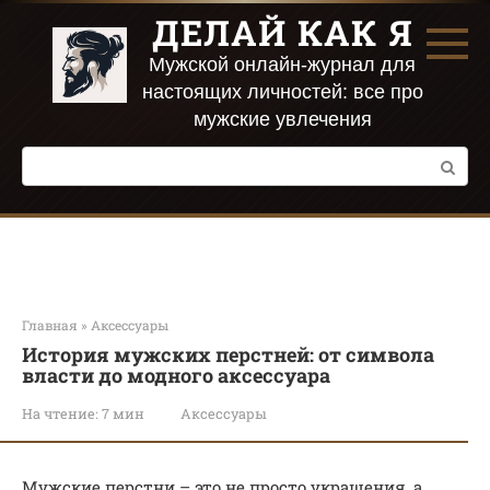
Перейти
ДЕЛАЙ КАК Я
к
контенту
Мужской онлайн-журнал для
настоящих личностей: все про
мужские увлечения
Поиск:
Главная
»
Аксессуары
История мужских перстней: от символа
власти до модного аксессуара
На чтение:
7 мин
Аксессуары
Мужские перстни – это не просто украшения, а