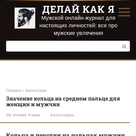
Перейти
ДЕЛАЙ КАК Я
к
контенту
Мужской онлайн-журнал для
настоящих личностей: все про
мужские увлечения
Поиск:
Главная
»
Аксессуары
Значение кольца на среднем пальце для
женщин и мужчин
На чтение:
9 мин
Аксессуары
Кольца и перстни на пальцах мужчин