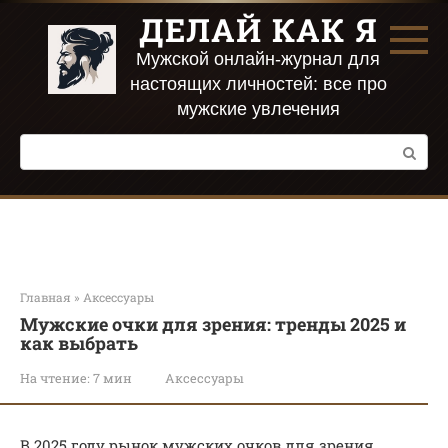
Перейти
ДЕЛАЙ КАК Я
к
контенту
Мужской онлайн-журнал для
настоящих личностей: все про
мужские увлечения
Поиск:
Главная
»
Аксессуары
Мужские очки для зрения: тренды 2025 и
как выбрать
На чтение:
7 мин
Аксессуары
В 2025 году рынок мужских очков для зрения