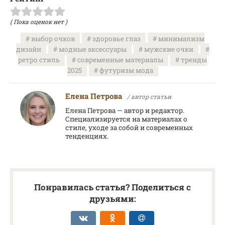
( Пока оценок нет )
выбор очков
здоровье глаз
минимализм
дизайн
модные аксессуары
мужские очки
ретро стиль
современные материалы
тренды
2025
футуризм мода
Елена Петрова
/ автор статьи
Елена Петрова — автор и редактор.
Специализируется на материалах о
стиле, уходе за собой и современных
тенденциях.
Понравилась статья? Поделиться с
друзьями: