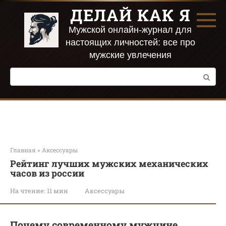
Перейти
ДЕЛАЙ КАК Я
к
контенту
Мужской онлайн-журнал для
настоящих личностей: все про
мужские увлечения
Поиск:
Главная
»
Аксессуары
Рейтинг лучших мужских механических
часов из россии
На чтение:
11 мин
Аксессуары
Почему современному мужчине