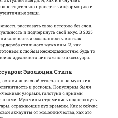
актуален всегда. И, как и в случае с
важно тщательно проверять информацию и
аутентичные вещи.
жность рассказать свою историю без слов.
альность и подчеркнуть свой вкус. В 2025
 уникальность и осознанность, винтаж
ардероба стильного мужчины. И, как
 готовым к любым неожиданностям, будь то
оиск идеального винтажного аксессуара.
суаров: Эволюция Стиля
ко, оставившая свой отпечаток на мужских
 элегантность и роскошь. Популярны были
рическими узорами, галстуки с яркими
ешками. Мужчины стремились подчеркнуть
суары, отражающие дух времени. Как и сейчас,
 свои аккаунты от мошенничества, как это