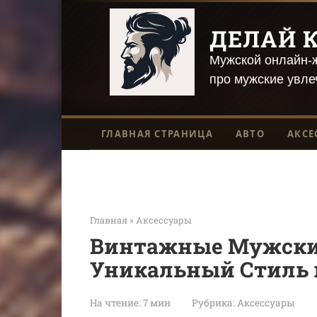
Перейти
к
ДЕЛАЙ К
контенту
Мужской онлайн-ж
про мужские увле
ГЛАВНАЯ СТРАНИЦА
АВТО
АКСЕ
Главная
»
Аксессуары
Винтажные Мужские
Уникальный Стиль в
На чтение:
7 мин
Рубрика:
Аксессуары