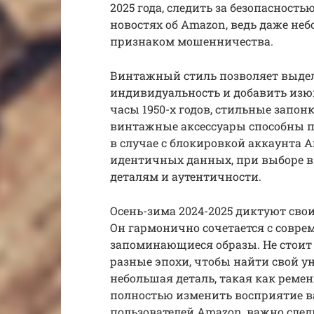
2025 года, следить за безопасность
новостях об Amazon, ведь даже неб
признаком мошенничества.
Винтажный стиль позволяет выдел
индивидуальность и добавить изюм
часы 1950-х годов, стильные запон
винтажные аксессуары способны п
в случае с блокировкой аккаунта 
идентичных данных, при выборе 
деталям и аутентичности.
Осень-зима 2024-2025 диктуют свои
Он гармонично сочетается с совре
запоминающиеся образы. Не стоит 
разные эпохи, чтобы найти свой у
небольшая деталь, такая как реме
полностью изменить восприятие ва
пользователей Amazon, важно сле