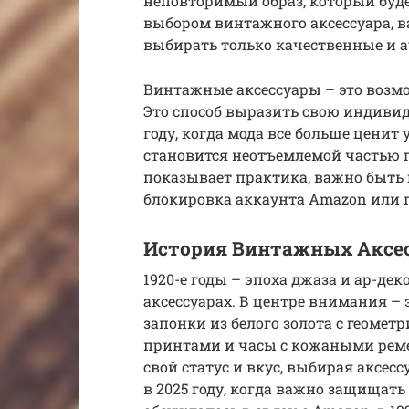
неповторимый образ, который будет 
выбором винтажного аксессуара, 
выбирать только качественные и 
Винтажные аксессуары – это возмо
Это способ выразить свою индивиду
году, когда мода все больше ценит
становится неотъемлемой частью г
показывает практика, важно быть
блокировка аккаунта Amazon или п
История Винтажных Аксес
1920-е годы – эпоха джаза и ар-де
аксессуарах. В центре внимания –
запонки из белого золота с геомет
принтами и часы с кожаными рем
свой статус и вкус, выбирая аксес
в 2025 году, когда важно защищать