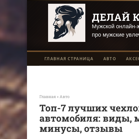
Перейти
к
ДЕЛАЙ К
контенту
Мужской онлайн-ж
про мужские увле
ГЛАВНАЯ СТРАНИЦА
АВТО
АКСЕ
Главная
»
Авто
Топ-7 лучших чехло
автомобиля: виды, 
минусы, отзывы