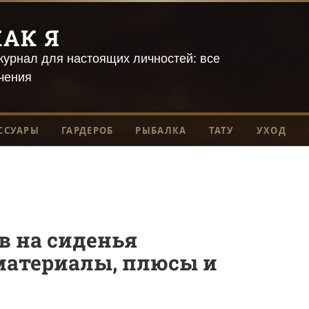
АК Я
урнал для настоящих личностей: все
чения
ССУАРЫ
ГАРДЕРОБ
РЫБАЛКА
ТАТУ
УХОД
в на сиденья
материалы, плюсы и