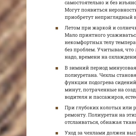
самостоятельно и без изъян
Могут появиться неровности
приобретут неприглядный в
Летом при жаркой и солнеч
Мало приятного усаживаться
некомфортных телу температ
без проблем. Учитывая, что
надо, времени на охлаждени
В зимний период минусовая
полиуретана. Чехлы станов
функции подогрева сидений
минут, потраченные на соз
водителя и пассажиров, есте
При глубоких колотых или 
ремонту. Полиуретан на эти
отслаиваться, обнажая ткан
Уход за чехлами должен вы