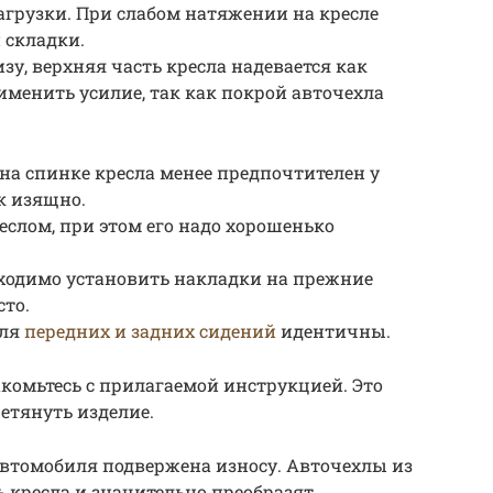
агрузки. При слабом натяжении на кресле
 складки.
изу, верхняя часть кресла надевается как
именить усилие, так как покрой авточехла
а спинке кресла менее предпочтителен у
ак изящно.
еслом, при этом его надо хорошенько
обходимо установить накладки на прежние
сто.
для
передних и задних сидений
идентичны.
акомьтесь с прилагаемой инструкцией. Это
етянуть изделие.
 автомобиля подвержена износу. Авточехлы из
 кресла и значительно преобразят