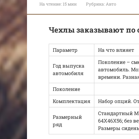
На чтение:
15 мин
Рубрика:
Авто
Чехлы заказывают по
Параметр
На что влияет
Поколение – сме
Год выпуска
автомобиль. Мо
автомобиля
времени. Разна
Поколение
Комплектация
Набор опций. О
Стандартный М.
Размерный
64Х46Х56; без в
ряд
Размеры сидень