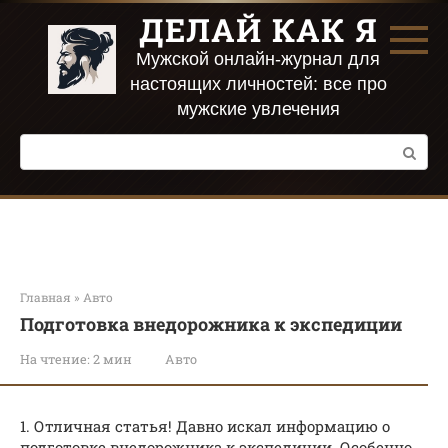
Перейти
ДЕЛАЙ КАК Я
к
контенту
Мужской онлайн-журнал для
настоящих личностей: все про
мужские увлечения
Поиск:
Главная
»
Авто
Подготовка внедорожника к экспедиции
На чтение:
2 мин
Авто
1. Отличная статья! Давно искал информацию о
подготовке внедорожника к экспедиции. Особенно