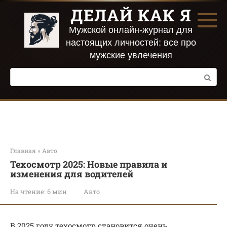
Перейти
ДЕЛАЙ КАК Я
к
контенту
Мужской онлайн-журнал для
настоящих личностей: все про
мужские увлечения
Поиск:
Главная
»
Авто
Техосмотр 2025: Новые правила и
изменения для водителей
На чтение:
6 мин
Авто
В 2025 году техосмотр становится очень