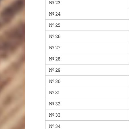
№ 23
№ 24
№ 25
№ 26
№ 27
№ 28
№ 29
№ 30
№ 31
№ 32
№ 33
№ 34