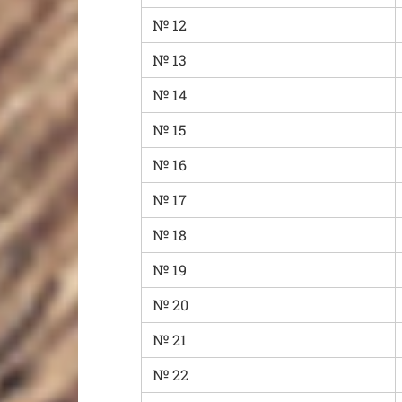
№ 12
№ 13
№ 14
№ 15
№ 16
№ 17
№ 18
№ 19
№ 20
№ 21
№ 22