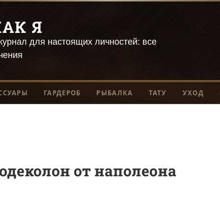
АК Я
урнал для настоящих личностей: все
чения
ССУАРЫ
ГАРДЕРОБ
РЫБАЛКА
ТАТУ
УХОД
 одеколон от наполеона