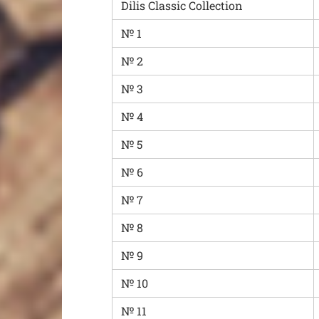
Dilis Classic Collection
№ 1
№ 2
№ 3
№ 4
№ 5
№ 6
№ 7
№ 8
№ 9
№ 10
№ 11