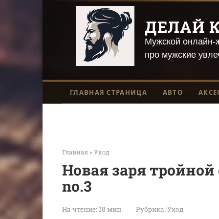
Перейти
к
ДЕЛАЙ К
контенту
Мужской онлайн-ж
про мужские увле
ГЛАВНАЯ СТРАНИЦА
АВТО
АКСЕ
Главная
»
Уход
Новая заря тройной
no.3
На чтение:
18 мин
Рубрика:
Уход