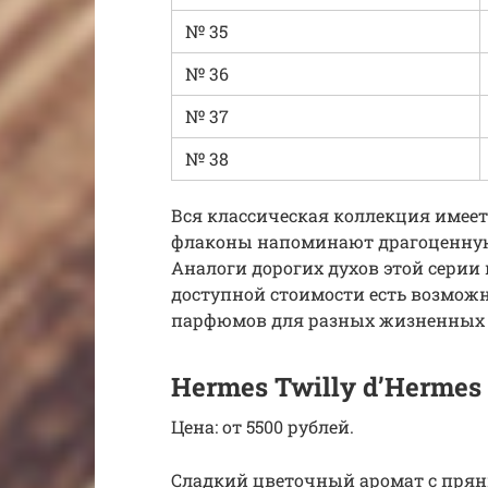
№ 35
№ 36
№ 37
№ 38
Вся классическая коллекция имее
флаконы напоминают драгоценну
Аналоги дорогих духов этой серии 
доступной стоимости есть возмож
парфюмов для разных жизненных 
Hermes Twilly d’Hermes 
Цена: от 5500 рублей.
Сладкий цветочный аромат с прян