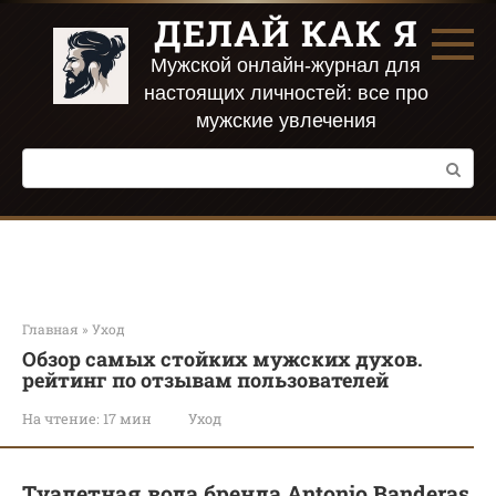
Перейти
ДЕЛАЙ КАК Я
к
контенту
Мужской онлайн-журнал для
настоящих личностей: все про
мужские увлечения
Поиск:
Главная
»
Уход
Обзор самых стойких мужских духов.
рейтинг по отзывам пользователей
На чтение:
17 мин
Уход
Туалетная вода бренда Antonio Banderas