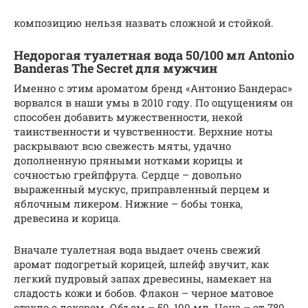
композицию нельзя назвать сложной и стойкой.
Недорогая туалетная вода 50/100 мл Antonio
Banderas The Secret для мужчин
Именно с этим ароматом бренд «Антонио Бандерас»
ворвался в наши умы в 2010 году. По ощущениям он
способен добавить мужественности, некой
таинственности и чувственности. Верхние ноты
раскрывают всю свежесть мяты, удачно
дополненную пряными нотками корицы и
сочностью грейпфрута. Сердце – довольно
выраженный мускус, приправленный перцем и
яблочным ликером. Нижние – бобы тонка,
древесина и корица.
Вначале туалетная вода выдает очень свежий
аромат подогретый корицей, шлейф звучит, как
легкий пудровый запах древесины, намекает на
сладость кожи и бобов. Флакон – черное матовое
стекло с декором. Объем – 50, 100 мл. Цена – от 780