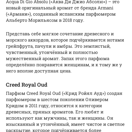
Acqua Di Gio Absolu («Аква Ди Джио Абсолю») – это
новый оригинальный аромат от бренда Armani
(«Армани»), созданный испанским парфюмером
Альберто Морильясом в 2018 году.
Представь себе мягкое сочетание древесного и
морского аккордов, которое подчёркивается нотами
грейпфрута, пачули и амбры. Это землистый,
чувственный, утончённый и полностью
мужественный аромат. Запах этого парфюма
определённо понравится женщинам, и к тому же у
него вполне доступная цена.
Creed Royal Oud
Парфюм Creed Royal Oud («Крид Ройял Ауд») создан
парфюмером в шестом поколении Оливером
Кридом в 2011 году, относится к категории
древесных, пряных ароматов. Его любят и
используют как мужчины, так и женщины. Он
изысканный и утончённый, имеет чистое и светлое
раскрытие, которое подчёркивается более