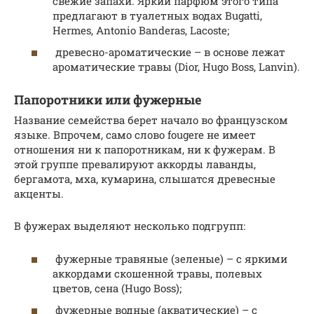
свежие запахи. Яркий парфюм этого типа
предлагают в туалетных водах Bugatti,
Hermes, Antonio Banderas, Lacoste;
древесно-ароматические – в основе лежат
ароматические травы (Dior, Hugo Boss, Lanvin).
Папоротники или фужерные
Название семейства берет начало во французском
языке. Впрочем, само слово fougere не имеет
отношения ни к папоротникам, ни к фужерам. В
этой группе превалируют аккорды лаванды,
бергамота, мха, кумарина, слышатся древесные
акценты.
В фужерах выделяют несколько подгрупп:
фужерные травяные (зеленые) – с яркими
аккордами скошенной травы, полевых
цветов, сена (Hugo Boss);
фужерные водные (акватические) – с